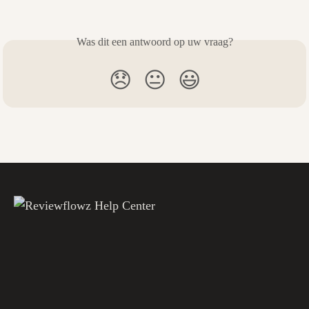
Was dit een antwoord op uw vraag?
😞
😐
😃