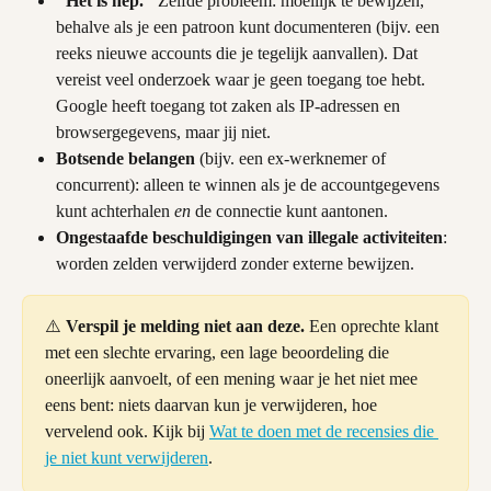
"Het is nep."
 Zelfde probleem: moeilijk te bewijzen, 
behalve als je een patroon kunt documenteren (bijv. een 
reeks nieuwe accounts die je tegelijk aanvallen). Dat 
vereist veel onderzoek waar je geen toegang toe hebt. 
Google heeft toegang tot zaken als IP-adressen en 
browsergegevens, maar jij niet.
Botsende belangen
 (bijv. een ex-werknemer of 
concurrent): alleen te winnen als je de accountgegevens 
kunt achterhalen 
en
 de connectie kunt aantonen.
Ongestaafde beschuldigingen van illegale activiteiten
: 
worden zelden verwijderd zonder externe bewijzen.
⚠️ 
Verspil je melding niet aan deze.
 Een oprechte klant 
met een slechte ervaring, een lage beoordeling die 
oneerlijk aanvoelt, of een mening waar je het niet mee 
eens bent: niets daarvan kun je verwijderen, hoe 
vervelend ook. Kijk bij 
Wat te doen met de recensies die 
je niet kunt verwijderen
.