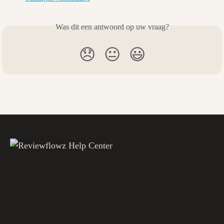
Was dit een antwoord op uw vraag?
😞
😐
😃