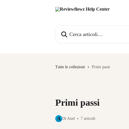
Vai al contenuto principale
Cerca articoli…
Tutte le collezioni
Primi passi
Primi passi
A
Di Axel
7 articoli