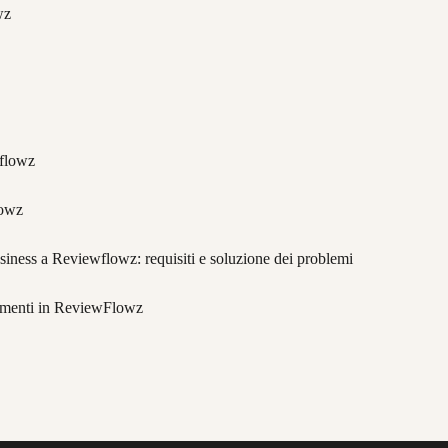
wz
wflowz
lowz
siness a Reviewflowz: requisiti e soluzione dei problemi
namenti in ReviewFlowz