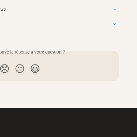
owz
uvé la réponse à votre question ?
😞
😐
😃