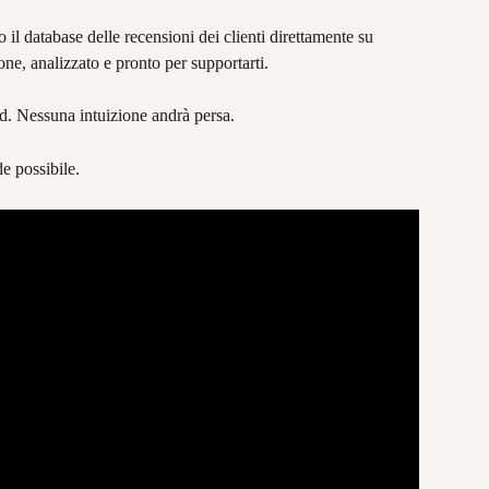
il database delle recensioni dei clienti direttamente su 
, analizzato e pronto per supportarti.
rd. Nessuna intuizione andrà persa.
e possibile.