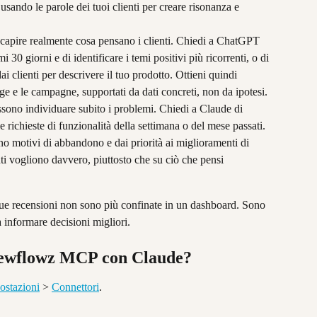
sando le parole dei tuoi clienti per creare risonanza e 
r capire realmente cosa pensano i clienti. Chiedi a ChatGPT 
i 30 giorni e di identificare i temi positivi più ricorrenti, o di 
ai clienti per descrivere il tuo prodotto. Ottieni quindi 
ge e le campagne, supportati da dati concreti, non da ipotesi.
ssono individuare subito i problemi. Chiedi a Claude di 
 richieste di funzionalità della settimana o del mese passati. 
o motivi di abbandono e dai priorità ai miglioramenti di 
nti vogliono davvero, piuttosto che su ciò che pensi 
 le tue recensioni non sono più confinate in un dashboard. Sono 
 a informare decisioni migliori.
iewflowz MCP con Claude?
ostazioni
 > 
Connettori
.