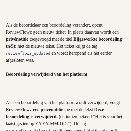
Als de beoordelaar een beoordeling verandert, opent 
ReviewFlowz geen nieuw ticket. In plaats daarvan wordt een 
privénotitie
 toegevoegd met de titel 
Bijgewerkte beoordeling 
(n/5):
 met de nieuwe tekst. Het ticket krijgt de tag 
 en wordt heropend als het eerder 
reviewflowz_updated
afgesloten was.
Beoordeling verwijderd van het platform
Als een beoordeling van het platform wordt verwijderd, voegt 
ReviewFlowz een 
privénotitie
 toe met de tekst 
Deze 
beoordeling is verwijderd.
 (en indien bekend "Het is voor het 
laatst gezien op YYYY-MM-DD."). De tag 
 wordt toegevoegd. Het ticket wordt 
reviewflowz_deleted