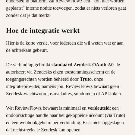
ondersteund platform, zal ReviewFlowz een "kon niet worden 
geplaatst" interne notitie toevoegen, zodat er niets verloren gaat 
zonder dat je dat merkt.
Hoe de integratie werkt
Hier is de korte versie, voor iedereen die wil weten wat er aan 
de achterkant gebeurt.
De verbinding gebruikt 
standaard Zendesk OAuth 2.0
. Je 
autoriseert via Zendesks eigen toestemmingsscherm en de 
toegangsrechten worden beheerd door 
Truto
, onze 
integratieprovider, namens jou. ReviewFlowz bewaart geen 
Zendesk-wachtwoord, e-mailadres, subdomein of API-token.
Wat ReviewFlowz bewaart is minimaal en 
versleuteld
: een 
ondoorzichtige handle naar het gekoppelde account (via Truto) 
en een webhookgeheim per verbinding. Er is niets opgeslagen 
dat rechtstreeks je Zendesk kan openen.