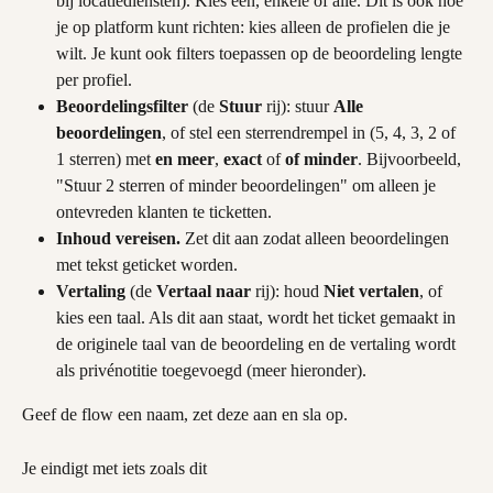
bij locatiediensten). Kies één, enkele of alle. Dit is ook hoe 
je op platform kunt richten: kies alleen de profielen die je 
wilt. Je kunt ook filters toepassen op de beoordeling lengte 
per profiel.
Beoordelingsfilter
 (de 
Stuur
 rij): stuur 
Alle 
beoordelingen
, of stel een sterrendrempel in (5, 4, 3, 2 of 
1 sterren) met 
en meer
, 
exact
 of 
of minder
. Bijvoorbeeld, 
"Stuur 2 sterren of minder beoordelingen" om alleen je 
ontevreden klanten te ticketten.
Inhoud vereisen.
 Zet dit aan zodat alleen beoordelingen 
met tekst geticket worden.
Vertaling
 (de 
Vertaal naar
 rij): houd 
Niet vertalen
, of 
kies een taal. Als dit aan staat, wordt het ticket gemaakt in 
de originele taal van de beoordeling en de vertaling wordt 
als privénotitie toegevoegd (meer hieronder).
Geef de flow een naam, zet deze aan en sla op.
Je eindigt met iets zoals dit