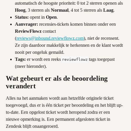
automatisch de hoogste prioriteit: 0 tot 2 sterren openen als 
Hoog
, 3 sterren als 
Normaal
, 4 tot 5 sterren als 
Laag
.
Status:
 opent in 
Open
.
Aanvrager:
 recensies-tickets komen binnen onder een 
ReviewFlowz
 contact 
(
reviews@inbound.reviewflowz.com
), niet de recensent. 
Ze zijn daardoor makkelijk te herkennen en de klant wordt 
nooit per ongeluk gemaild.
Tags:
 er wordt een reeks 
 tags toegepast 
reviewflowz
(meer hieronder).
Wat gebeurt er als de beoordeling 
verandert
Alles na het aanmaken wordt aan hetzelfde originele ticket 
toegevoegd, dus er is één ticket per beoordeling en het blijft up-
to-date. Een opgelost ticket wordt heropend zodra er een 
nieuwe opmerking is. Een permanent afgesloten ticket in 
Zendesk blijft onaangeroerd.