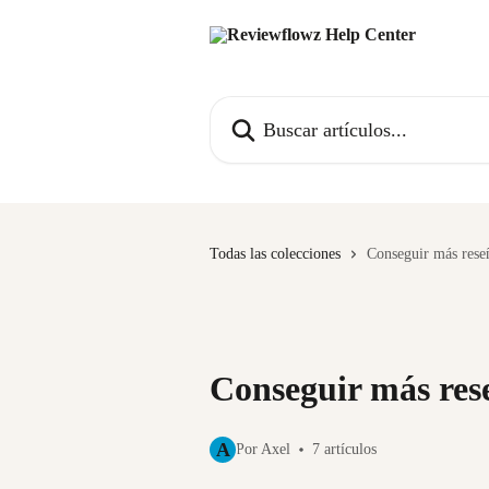
Ir al contenido principal
Buscar artículos...
Todas las colecciones
Conseguir más rese
Conseguir más res
A
Por Axel
7 artículos