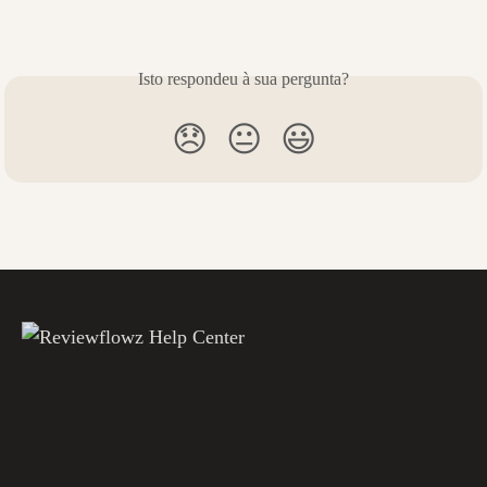
Isto respondeu à sua pergunta?
😞
😐
😃