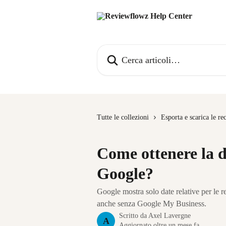
Vai al contenuto principale
Cerca articoli…
Tutte le collezioni
Esporta e scarica le re
Come ottenere la da
Google?
Google mostra solo date relative per le 
anche senza Google My Business.
Scritto da
Axel Lavergne
A
Aggiornato oltre un mese fa