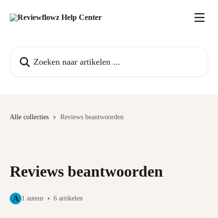
Naar de hoofdinhoud
Zoeken naar artikelen ...
Alle collecties
Reviews beantwoorden
Reviews beantwoorden
A
1 auteur
6 artikelen